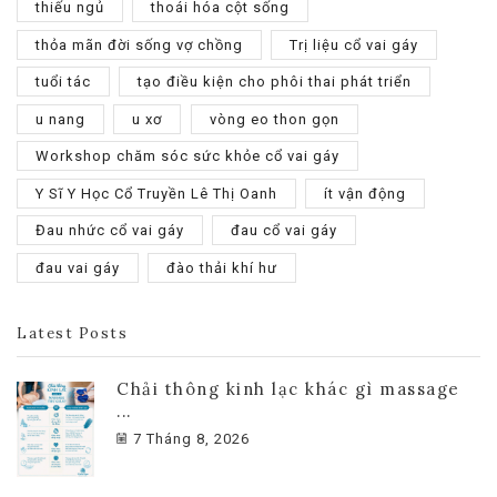
thiếu ngủ
thoái hóa cột sống
thỏa mãn đời sống vợ chồng
Trị liệu cổ vai gáy
tuổi tác
tạo điều kiện cho phôi thai phát triển
u nang
u xơ
vòng eo thon gọn
Workshop chăm sóc sức khỏe cổ vai gáy
Y Sĩ Y Học Cổ Truyền Lê Thị Oanh
ít vận động
Đau nhức cổ vai gáy
đau cổ vai gáy
đau vai gáy
đào thải khí hư
Latest Posts
Chải thông kinh lạc khác gì massage
...
7 Tháng 8, 2026