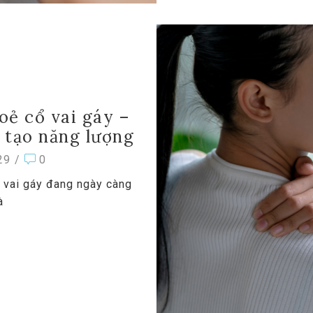
ẻ cổ vai gáy –
i tạo năng lượng
29
/
0
ổ vai gáy đang ngày càng
à