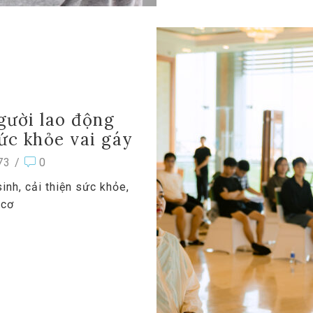
gười lao động
c khỏe vai gáy
73
/
0
inh, cải thiện sức khỏe,
 cơ