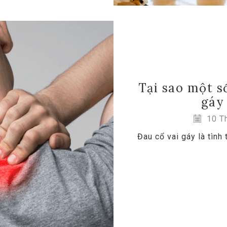
Tại sao một số
gáy
10 Th
Đau cổ vai gáy là tình 