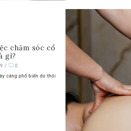
iệc chăm sóc cổ
à gì?
9
/
0
ày càng phổ biến do thói