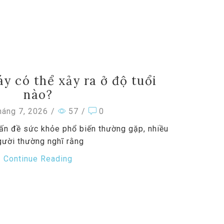
áy có thể xảy ra ở độ tuổi
nào?
áng 7, 2026
/
57
/
0
vấn đề sức khỏe phổ biến thường gặp, nhiều
gười thường nghĩ rằng
Continue Reading