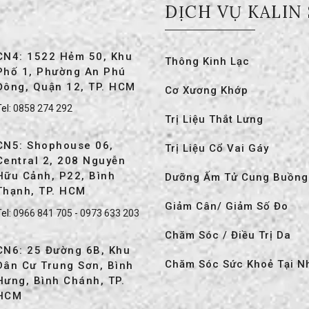
DỊCH VỤ KALIN
CN4: 1522 Hẻm 50, Khu
Thông Kinh Lạc
Phố 1, Phường An Phú
Đông, Quận 12, TP. HCM
Cơ Xương Khớp
el:
0858 274 292
Trị Liệu Thắt Lưng
CN5: Shophouse 06,
Trị Liệu Cổ Vai Gáy
Central 2, 208 Nguyễn
Hữu Cảnh, P22, Bình
Dưỡng Ấm Tử Cung Buồng
Thạnh, TP. HCM
Giảm Cân/ Giảm Số Đo
Tel:
0966 841 705
-
0973 633 203
Chăm Sóc / Điều Trị Da
CN6: 25 Đường 6B, Khu
Chăm Sóc Sức Khoẻ Tại N
Dân Cư Trung Sơn, Bình
Hưng, Bình Chánh, TP.
HCM