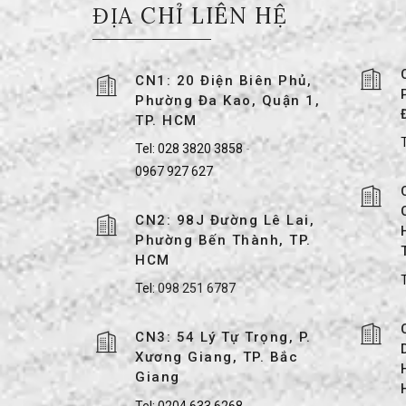
ĐỊA CHỈ LIÊN HỆ
CN1: 20 Điện Biên Phủ,
Phường Đa Kao, Quận 1,
TP. HCM
T
Tel:
028 3820 3858
-
0967 927 627
CN2: 98J Đường Lê Lai,
Phường Bến Thành, TP.
HCM
Tel:
098 251 6787
CN3: 54 Lý Tự Trọng, P.
Xương Giang, TP. Bắc
Giang
Tel:
0204 633 6268
-