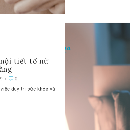
nội tiết tố nữ
bằng
9
/
0
 việc duy trì sức khỏe và