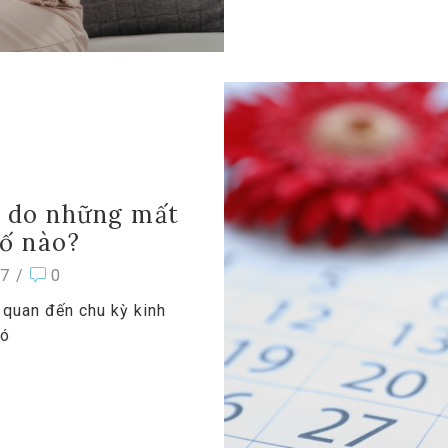
hể do những mất
tố nào?
7
/
0
 quan đến chu kỳ kinh
có