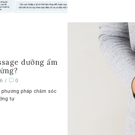
ssage dưỡng ấm
rứng?
6
/
0
à phương pháp chăm sóc
ớng tự