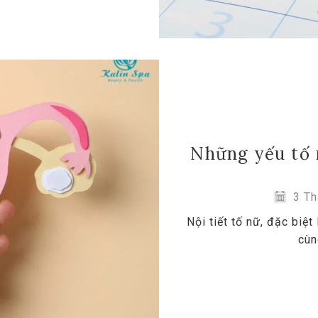
Những yếu tố n
3 Th
Nội tiết tố nữ, đặc biệt
cùn