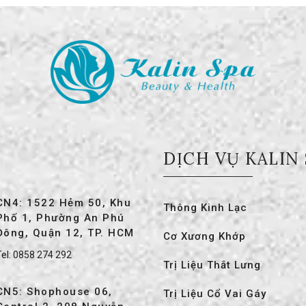
DỊCH VỤ KALIN
CN4: 1522 Hẻm 50, Khu
Thông Kinh Lạc
Phố 1, Phường An Phú
Đông, Quận 12, TP. HCM
Cơ Xương Khớp
el:
0858 274 292
Trị Liệu Thắt Lưng
CN5: Shophouse 06,
Trị Liệu Cổ Vai Gáy