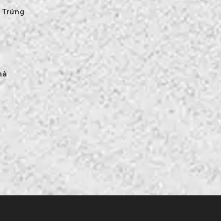
 Trứng
hà