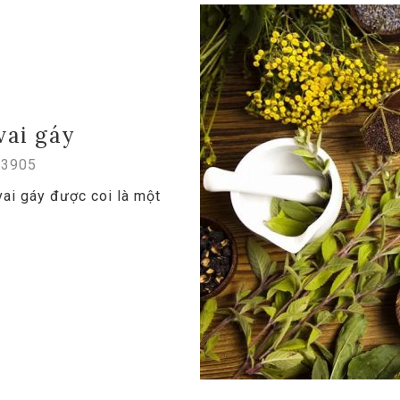
vai gáy
3905
i gáy được coi là một