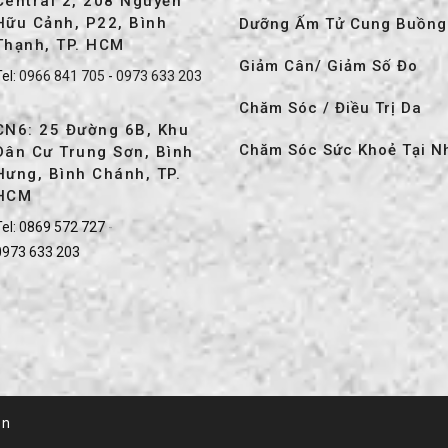
Central 2, 208 Nguyễn
Hữu Cảnh, P22, Bình
Dưỡng Ấm Tử Cung Buồng
Thạnh, TP. HCM
Giảm Cân/ Giảm Số Đo
Tel:
0966 841 705
-
0973 633 203
Chăm Sóc / Điều Trị Da
CN6: 25 Đường 6B, Khu
Chăm Sóc Sức Khoẻ Tại N
Dân Cư Trung Sơn, Bình
Hưng, Bình Chánh, TP.
HCM
el:
0869 572 727
-
0973 633 203