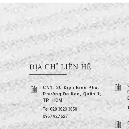
ĐỊA CHỈ LIÊN HỆ
CN1: 20 Điện Biên Phủ,
Phường Đa Kao, Quận 1,
TP. HCM
T
Tel:
028 3820 3858
-
0967 927 627