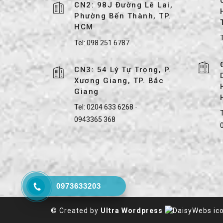
CN2: 98J Đường Lê Lai,
Phường Bến Thành, TP.
HCM
Tel:
098 251 6787
CN3: 54 Lý Tự Trọng, P.
Xương Giang, TP. Bắc
Giang
Tel:
0204 633 6268
-
T
0943365 368
0973633203
© Created by
Ultra Wordpress