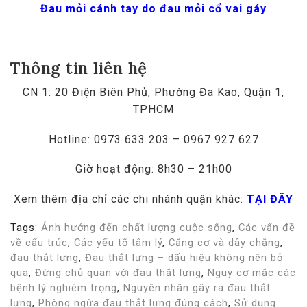
Đau mỏi cánh tay do đau mỏi cổ vai gáy
Thông tin liên hệ
CN 1: 20 Điện Biên Phủ, Phường Đa Kao, Quận 1,
TPHCM
Hotline: 0973 633 203 – 0967 927 627
Giờ hoạt động: 8h30 – 21h00
Xem thêm địa chỉ các chi nhánh quận khác:
TẠI ĐÂY
Tags:
Ảnh hưởng đến chất lượng cuộc sống
,
Các vấn đề
về cấu trúc
,
Các yếu tố tâm lý
,
Căng cơ và dây chằng
,
đau thắt lưng
,
Đau thắt lưng – dấu hiệu không nên bỏ
qua
,
Đừng chủ quan với đau thắt lưng
,
Nguy cơ mắc các
bệnh lý nghiêm trọng
,
Nguyên nhân gây ra đau thắt
lưng
,
Phòng ngừa đau thắt lưng đúng cách
,
Sử dụng