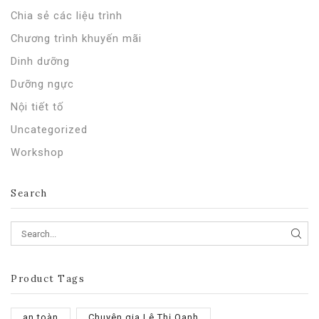
Chia sẻ các liệu trình
Chương trình khuyến mãi
Dinh dưỡng
Dưỡng ngực
Nội tiết tố
Uncategorized
Workshop
Search
SEA
Product Tags
an toàn
Chuyên gia Lê Thị Oanh