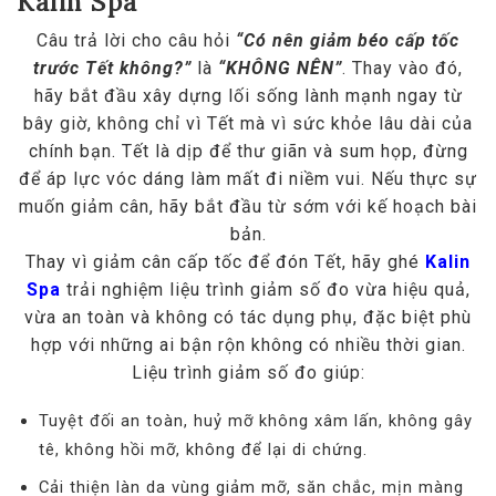
Kalin Spa
Câu trả lời cho câu hỏi
“Có nên giảm béo cấp tốc
trước Tết không?”
là
“KHÔNG NÊN”
. Thay vào đó,
hãy bắt đầu xây dựng lối sống lành mạnh ngay từ
bây giờ, không chỉ vì Tết mà vì sức khỏe lâu dài của
chính bạn. Tết là dịp để thư giãn và sum họp, đừng
để áp lực vóc dáng làm mất đi niềm vui. Nếu thực sự
muốn giảm cân, hãy bắt đầu từ sớm với kế hoạch bài
bản.
Thay vì giảm cân cấp tốc để đón Tết, hãy ghé
Kalin
Spa
trải nghiệm liệu trình giảm số đo vừa hiệu quả,
vừa an toàn và không có tác dụng phụ, đặc biệt phù
hợp với những ai bận rộn không có nhiều thời gian.
Liệu trình giảm số đo giúp:
Tuyệt đối an toàn, huỷ mỡ không xâm lấn, không gây
tê, không hồi mỡ, không để lại di chứng.
Cải thiện làn da vùng giảm mỡ, săn chắc, mịn màng