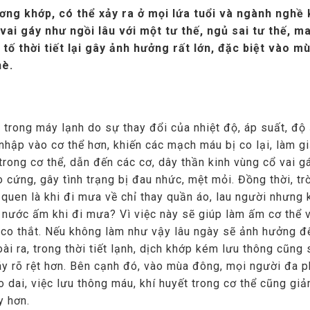
ương khớp, có thể xảy ra ở mọi lứa tuổi và ngành nghề
ai gáy như ngồi lâu với một tư thế, ngủ sai tư thế, m
tố thời tiết lại gây ảnh hưởng rất lớn, đặc biệt vào m
hè.
gồi trong máy lạnh do sự thay đổi của nhiệt độ, áp suất, đ
nhập vào cơ thể hơn, khiến các mạch máu bị co lại, làm g
rong cơ thể, dẫn đến các cơ, dây thần kinh vùng cổ vai g
o cứng, gây tình trạng bị đau nhức, mệt mỏi. Đồng thời, t
i quen là khi đi mưa về chỉ thay quần áo, lau người nhưng
i nước ấm khi đi mưa? Vì việc này sẽ giúp làm ấm cơ thể 
 co thắt. Nếu không làm như vậy lâu ngày sẽ ảnh hưởng đ
ài ra, trong thời tiết lạnh, dịch khớp kém lưu thông cũng 
áy rõ rệt hơn. Bên cạnh đó, vào mùa đông, mọi người đa p
 dai, việc lưu thông máu, khí huyết trong cơ thể cũng gi
y hơn.