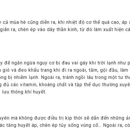
cả mùa hè cũng diễn ra, khi nhiệt độ cơ thể quá cao, áp 
iãn ra, chèn ép vào dây thần kinh, từ đó làm xuất hiện cá
y để ngăn ngừa nguy cơ bị đau vai gáy khi trời lạnh như 
 gió và đeo khẩu trang khi đi ra ngoài, tắm, gội đầu, làm
g bị nhiễm lạnh. Ngoài ra, tránh ngồi lâu trong một tư th
g đủ các vitamin, khoáng chất và tập thể dục thường xuy
 lưu thông khí huyết.
xuyên mà không được điều trị kịp thời sẽ dẫn đến những ả
c tăng huyết áp, chèn ép tủy sống vùng cổ… Ngoài ra, c