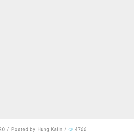
20
/
Posted by
Hung Kalin
/
4766