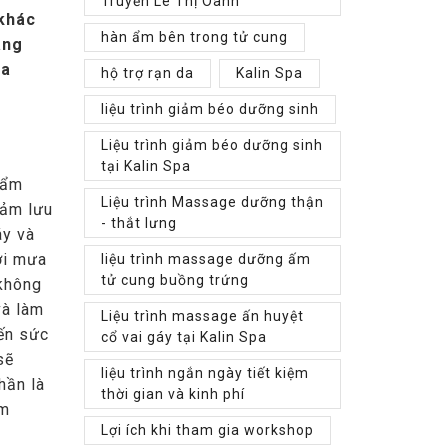
Truyền Lê Thị Oanh
 khác
hàn ẩm bên trong tử cung
ang
ùa
hộ trợ rạn da
Kalin Spa
liệu trình giảm béo dưỡng sinh
Liệu trình giảm béo dưỡng sinh
tại Kalin Spa
ộ ẩm
Liệu trình Massage dưỡng thận
iảm lưu
- thắt lưng
áy và
rời mưa
liệu trình massage dưỡng ấm
tử cung buồng trứng
 không
và làm
Liệu trình massage ấn huyệt
ến sức
cổ vai gáy tại Kalin Spa
sẽ
liệu trình ngắn ngày tiết kiệm
hần là
thời gian và kinh phí
ảm
Lợi ích khi tham gia workshop