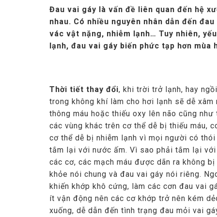
Đau vai gáy là vấn đề liên quan đến hệ x
nhau. Có nhiều nguyên nhân dẫn đến đau v
vác vật nặng, nhiễm lạnh… Tuy nhiên, yếu 
lạnh, đau vai gáy biến phức tạp hơn mùa 
Thời tiết thay đổi
, khi trời trở lạnh, hay n
trong không khí làm cho hơi lạnh sẽ dễ xâm 
thông máu hoặc thiếu oxy lên não cũng như t
các vùng khác trên cơ thể dễ bị thiếu máu, c
cơ thể dễ bị nhiễm lạnh vì mọi người có thó
tắm lại với nước ấm. Vì sao phải tắm lại vớ
các cơ, các mạch máu được dãn ra không bị
khỏe nói chung và đau vai gáy nói riêng. Ngo
khiến khớp khô cứng, làm các cơn đau vai g
ít vận động nên các cơ khớp trở nên kém dẻo
xuống, dễ dẫn đến tình trạng đau mỏi vai gá