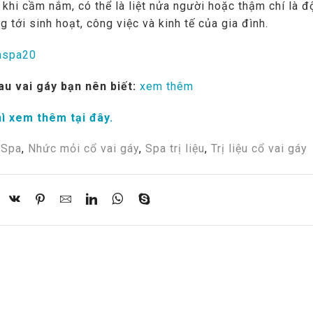
c khi cầm nắm, có thể là liệt nửa người hoặc thậm chí là đ
tới sinh hoạt, công việc và kinh tế của gia đình.
nspa20
u vai gáy bạn nên biết:
xem thêm
hì xem thêm tại đây.
 Spa
,
Nhức mỏi cổ vai gáy
,
Spa trị liệu
,
Trị liệu cổ vai gáy