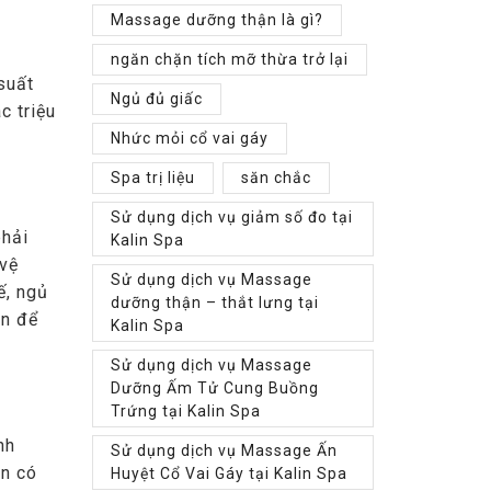
Massage dưỡng thận là gì?
ngăn chặn tích mỡ thừa trở lại
suất
Ngủ đủ giấc
c triệu
Nhức mỏi cổ vai gáy
Spa trị liệu
săn chắc
Sử dụng dịch vụ giảm số đo tại
phải
Kalin Spa
 vệ
Sử dụng dịch vụ Massage
ế, ngủ
dưỡng thận – thắt lưng tại
ên để
Kalin Spa
Sử dụng dịch vụ Massage
Dưỡng Ấm Tử Cung Buồng
Trứng tại Kalin Spa
nh
Sử dụng dịch vụ Massage Ấn
òn có
Huyệt Cổ Vai Gáy tại Kalin Spa