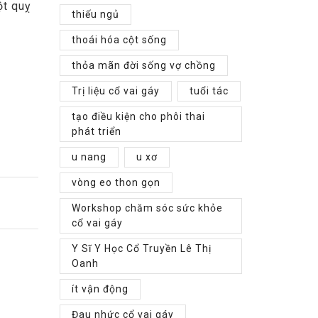
ột quỵ
thiếu ngủ
thoái hóa cột sống
thỏa mãn đời sống vợ chồng
Trị liệu cổ vai gáy
tuổi tác
tạo điều kiện cho phôi thai
phát triển
u nang
u xơ
vòng eo thon gọn
Workshop chăm sóc sức khỏe
cổ vai gáy
Y Sĩ Y Học Cổ Truyền Lê Thị
Oanh
ít vận động
Đau nhức cổ vai gáy