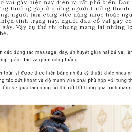
ổ vai gáy hiện nay diễn ra rất phổ biến. Đau
hưng thường gặp ở những người trưởng thành 
ộng, người làm công việc nặng nhọc hoặc ng
thiện tình trạng này, người đau cổ vai gáy có
 gáy. Vậy cụ thể thì chúng mang lại những lợ
hé.
 các động tác massage, day, ấn huyệt giữa hai bả vai l
giúp giảm đau và giảm căng thẳng.
n toàn vì được thực hiện bằng nhiều kỹ thuật khác nhau n
ng tác dứt khoát và độ mạnh vừa phải phù hợp với từng t
nh dầu sẽ giúp làm nóng cơ thể rất tốt trong quá trình mas