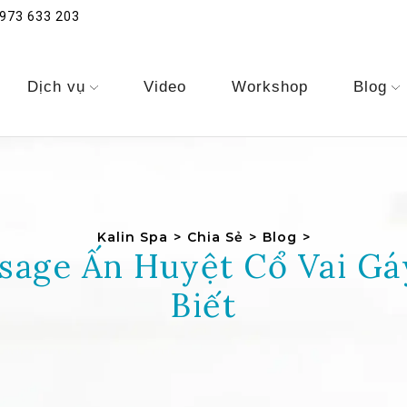
973 633 203
Dịch vụ
Video
Workshop
Blog
Kalin Spa
>
Chia Sẻ
>
Blog
>
sage Ấn Huyệt Cổ Vai Gá
Biết