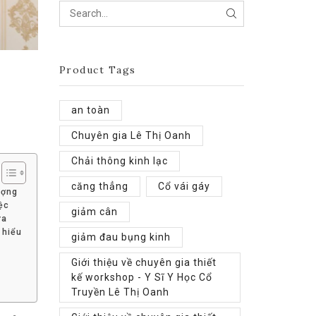
SEARCH
Product Tags
an toàn
Chuyên gia Lê Thị Oanh
Chải thông kinh lạc
căng thẳng
Cổ vái gáy
ượng
ệc
giảm cân
ựa
 hiểu
giảm đau bụng kinh
Giới thiệu về chuyên gia thiết
kế workshop - Y Sĩ Y Học Cổ
Truyền Lê Thị Oanh