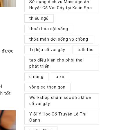
Sử dụng dịch vụ Massage Ấn
Huyệt Cổ Vai Gáy tại Kalin Spa
thiếu ngủ
thoái hóa cột sống
thỏa mãn đời sống vợ chồng
Trị liệu cổ vai gáy
tuổi tác
h được
tạo điều kiện cho phôi thai
phát triển
u nang
u xơ
i
vòng eo thon gọn
h tốt
Workshop chăm sóc sức khỏe
cổ vai gáy
Y Sĩ Y Học Cổ Truyền Lê Thị
Oanh