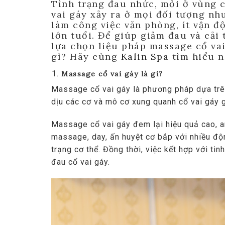
Tình trạng đau nhức, mỏi ở vùng c
vai gáy xảy ra ở mọi đối tượng n
làm công việc văn phòng, ít vận đ
lớn tuổi. Để giúp giảm đau và cải 
lựa chọn liệu pháp massage cổ vai
gì? Hãy cùng
Kalin Spa
tìm hiểu n
Massage cổ vai gáy là gì?
Massage cổ vai gáy là phương pháp dựa trên
dịu các cơ và mô cơ xung quanh cổ vai gáy 
Massage cổ vai gáy đem lại hiệu quả cao, a
massage, day, ấn huyệt cơ bắp với nhiều độ
trạng cơ thể. Đồng thời, việc kết hợp với ti
đau cổ vai gáy.