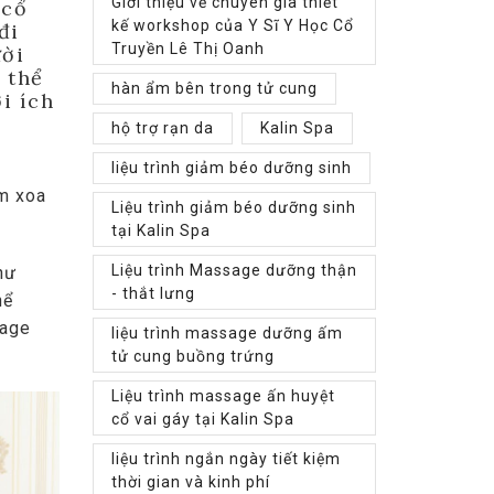
Giới thiệu về chuyên gia thiết
 cổ
kế workshop của Y Sĩ Y Học Cổ
đi
Truyền Lê Thị Oanh
ười
 thể
hàn ẩm bên trong tử cung
i ích
hộ trợ rạn da
Kalin Spa
liệu trình giảm béo dưỡng sinh
àm xoa
Liệu trình giảm béo dưỡng sinh
tại Kalin Spa
Liệu trình Massage dưỡng thận
hư
- thắt lưng
hể
sage
liệu trình massage dưỡng ấm
tử cung buồng trứng
Liệu trình massage ấn huyệt
cổ vai gáy tại Kalin Spa
liệu trình ngắn ngày tiết kiệm
thời gian và kinh phí