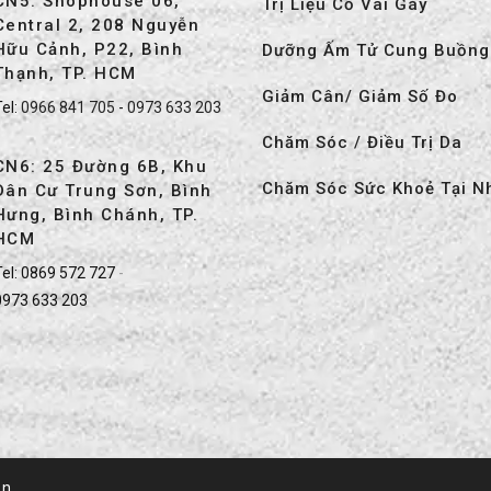
CN5: Shophouse 06,
Trị Liệu Cổ Vai Gáy
Central 2, 208 Nguyễn
Hữu Cảnh, P22, Bình
Dưỡng Ấm Tử Cung Buồng
Thạnh, TP. HCM
Giảm Cân/ Giảm Số Đo
Tel:
0966 841 705
-
0973 633 203
Chăm Sóc / Điều Trị Da
CN6: 25 Đường 6B, Khu
Chăm Sóc Sức Khoẻ Tại N
Dân Cư Trung Sơn, Bình
Hưng, Bình Chánh, TP.
HCM
el:
0869 572 727
-
0973 633 203