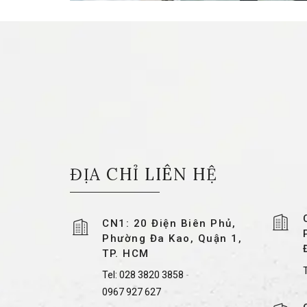
ĐỊA CHỈ LIÊN HỆ
CN1: 20 Điện Biên Phủ,
Phường Đa Kao, Quận 1,
TP. HCM
T
Tel:
028 3820 3858
-
0967 927 627