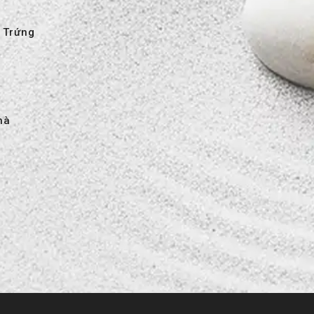
 Trứng
hà