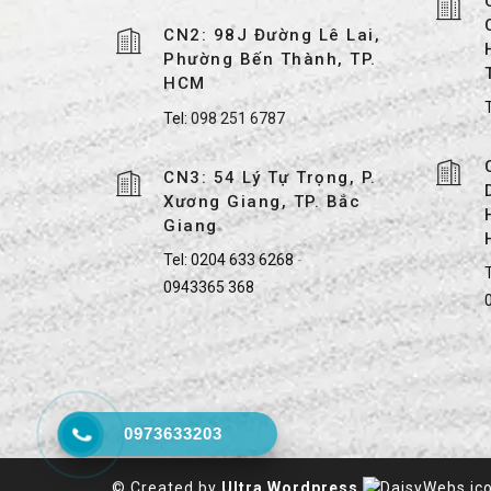
CN2: 98J Đường Lê Lai,
Phường Bến Thành, TP.
HCM
Tel:
098 251 6787
CN3: 54 Lý Tự Trọng, P.
Xương Giang, TP. Bắc
Giang
Tel:
0204 633 6268
-
T
0943365 368
0973633203
© Created by
Ultra Wordpress